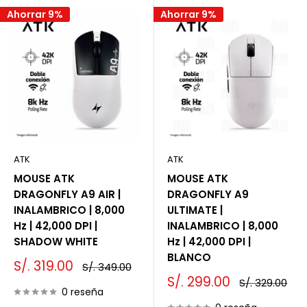
Ahorrar 9%
Ahorrar 9%
ATK
ATK
MOUSE ATK
MOUSE ATK
DRAGONFLY A9 AIR |
DRAGONFLY A9
INALAMBRICO | 8,000
ULTIMATE |
Hz | 42,000 DPI |
INALAMBRICO | 8,000
SHADOW WHITE
Hz | 42,000 DPI |
BLANCO
Precio
S/. 319.00
Precio
S/. 349.00
de
habitual
Precio
S/. 299.00
Precio
S/. 329.00
venta
0 reseña
de
habitual