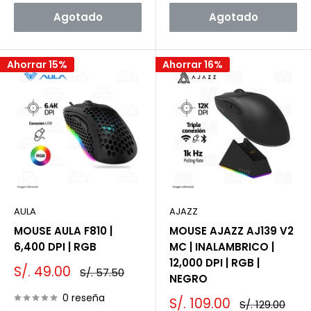
Agotado
Agotado
Ahorrar 15%
Ahorrar 16%
AULA
AJAZZ
MOUSE AULA F810 |
MOUSE AJAZZ AJ139 V2
6,400 DPI | RGB
MC | INALAMBRICO |
12,000 DPI | RGB |
Precio
S/. 49.00
Precio
S/. 57.50
NEGRO
de
habitual
venta
0 reseña
Precio
S/. 109.00
Precio
S/. 129.00