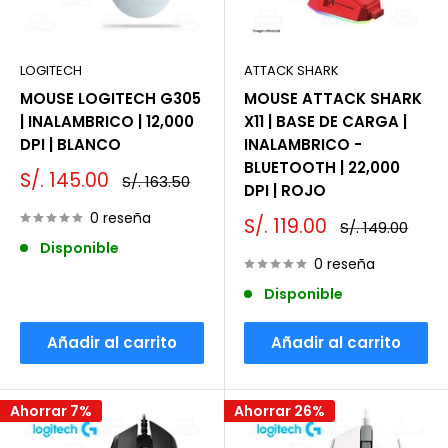
LOGITECH
ATTACK SHARK
MOUSE LOGITECH G305
MOUSE ATTACK SHARK
| INALAMBRICO | 12,000
X11 | BASE DE CARGA |
DPI | BLANCO
INALAMBRICO -
BLUETOOTH | 22,000
Precio
S/. 145.00
Precio
S/. 163.50
DPI | ROJO
de
habitual
venta
0 reseña
Precio
S/. 119.00
Precio
S/. 149.00
de
habitual
Disponible
venta
0 reseña
Disponible
Añadir al carrito
Añadir al carrito
Ahorrar 7%
Ahorrar 26%