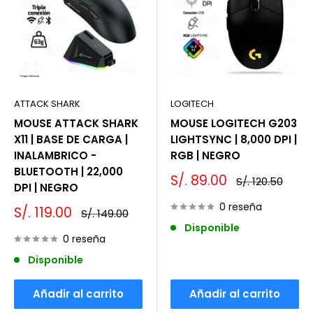
ATTACK SHARK
LOGITECH
MOUSE ATTACK SHARK
MOUSE LOGITECH G203
X11 | BASE DE CARGA |
LIGHTSYNC | 8,000 DPI |
INALAMBRICO -
RGB | NEGRO
BLUETOOTH | 22,000
Precio
S/. 89.00
Precio
S/. 120.50
DPI | NEGRO
de
habitual
venta
0 reseña
Precio
S/. 119.00
Precio
S/. 149.00
de
habitual
Disponible
venta
0 reseña
Disponible
Añadir al carrito
Añadir al carrito