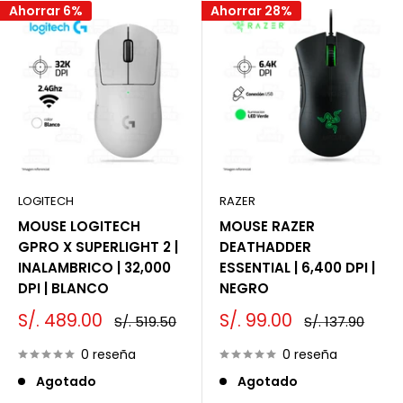
Ahorrar 6%
Ahorrar 28%
LOGITECH
RAZER
MOUSE LOGITECH
MOUSE RAZER
GPRO X SUPERLIGHT 2 |
DEATHADDER
INALAMBRICO | 32,000
ESSENTIAL | 6,400 DPI |
DPI | BLANCO
NEGRO
Precio
Precio
S/. 489.00
S/. 99.00
Precio
Precio
S/. 519.50
S/. 137.90
de
habitual
de
habitual
venta
venta
0 reseña
0 reseña
Agotado
Agotado