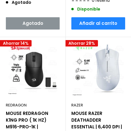
venta
0 reseña
Agotado
Disponible
Agotado
Añadir al carrito
Ahorrar 14%
Ahorrar 28%
REDRAGON
RAZER
MOUSE REDRAGON
MOUSE RAZER
K1NG PRO ( 1K HZ)
DEATHADDER
M916-PRO-1K |
ESSENTIAL | 6,400 DPI |