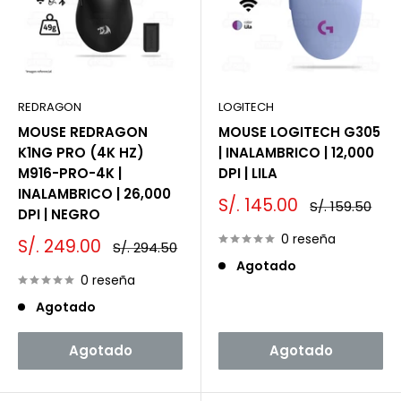
REDRAGON
LOGITECH
MOUSE REDRAGON
MOUSE LOGITECH G305
K1NG PRO (4K HZ)
| INALAMBRICO | 12,000
M916-PRO-4K |
DPI | LILA
INALAMBRICO | 26,000
Precio
S/. 145.00
Precio
S/. 159.50
DPI | NEGRO
de
habitual
venta
0 reseña
Precio
S/. 249.00
Precio
S/. 294.50
de
habitual
Agotado
venta
0 reseña
Agotado
Agotado
Agotado