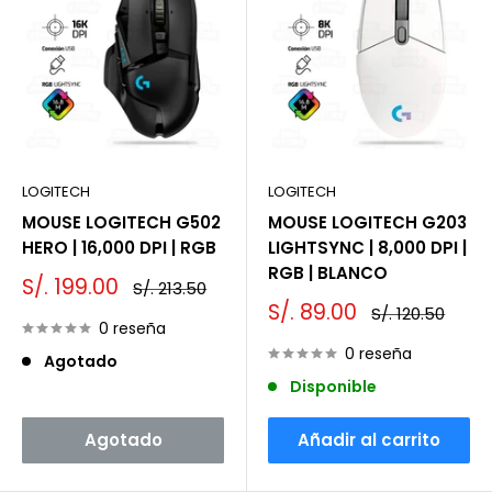
LOGITECH
LOGITECH
MOUSE LOGITECH G502
MOUSE LOGITECH G203
HERO | 16,000 DPI | RGB
LIGHTSYNC | 8,000 DPI |
RGB | BLANCO
Precio
S/. 199.00
Precio
S/. 213.50
de
habitual
Precio
S/. 89.00
Precio
S/. 120.50
venta
0 reseña
de
habitual
venta
0 reseña
Agotado
Disponible
Agotado
Añadir al carrito