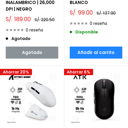
INALAMBRICO | 26,000
BLANCO
DPI | NEGRO
Precio
S/. 99.00
Precio
S/. 137.90
de
habitual
Precio
S/. 189.00
Precio
S/. 220.50
venta
de
habitual
0 reseña
venta
0 reseña
Disponible
Agotado
Agotado
Añadir al carrito
Ahorrar 20%
Ahorrar 6%