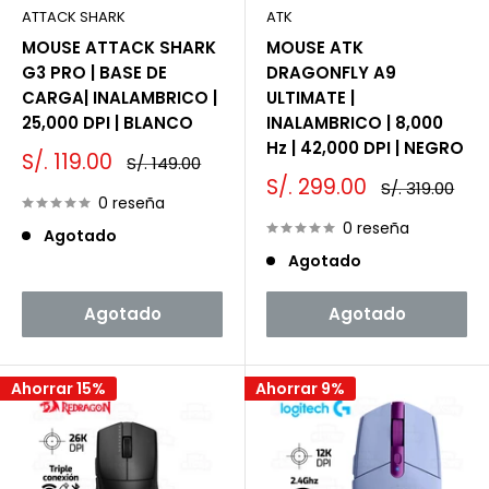
ATTACK SHARK
ATK
MOUSE ATTACK SHARK
MOUSE ATK
G3 PRO | BASE DE
DRAGONFLY A9
CARGA| INALAMBRICO |
ULTIMATE |
25,000 DPI | BLANCO
INALAMBRICO | 8,000
Hz | 42,000 DPI | NEGRO
Precio
S/. 119.00
Precio
S/. 149.00
de
habitual
Precio
S/. 299.00
Precio
S/. 319.00
venta
0 reseña
de
habitual
venta
0 reseña
Agotado
Agotado
Agotado
Agotado
Ahorrar 15%
Ahorrar 9%