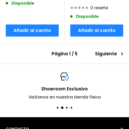
de
habitual
Disponible
venta
0 reseña
Disponible
Añadir al carrito
Añadir al carrito
Página 1 / 5
Siguiente
Showroom Esclusivo
Visítanos en nuestra tienda física
CONTACTO