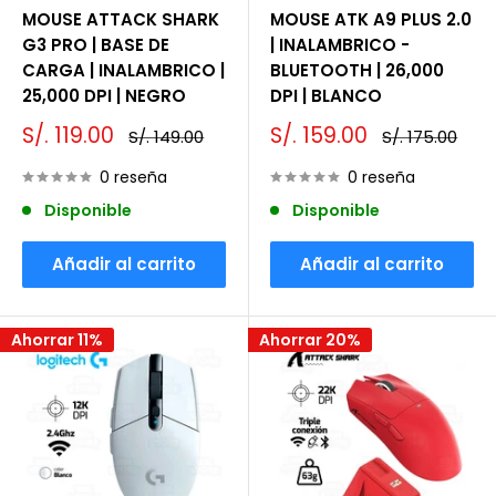
MOUSE ATTACK SHARK
MOUSE ATK A9 PLUS 2.0
G3 PRO | BASE DE
| INALAMBRICO -
CARGA | INALAMBRICO |
BLUETOOTH | 26,000
25,000 DPI | NEGRO
DPI | BLANCO
Precio
Precio
S/. 119.00
S/. 159.00
Precio
Precio
S/. 149.00
S/. 175.00
de
habitual
de
habitual
venta
venta
0 reseña
0 reseña
Disponible
Disponible
Añadir al carrito
Añadir al carrito
Ahorrar 11%
Ahorrar 20%