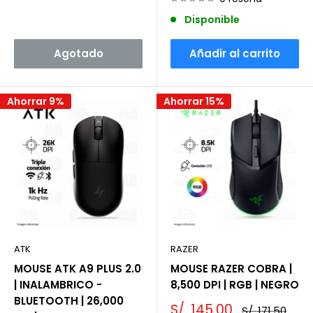
Disponible
Agotado
Añadir al carrito
Ahorrar 9%
Ahorrar 15%
ATK
RAZER
MOUSE ATK A9 PLUS 2.0
MOUSE RAZER COBRA |
| INALAMBRICO -
8,500 DPI | RGB | NEGRO
BLUETOOTH | 26,000
Precio
S/. 145.00
Precio
S/. 171.50