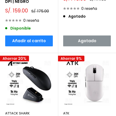
DPI | NEGRO
de
habitual
venta
0 reseña
Precio
S/. 159.00
Precio
S/. 175.00
de
habitual
Agotado
venta
0 reseña
Disponible
Añadir al carrito
Agotado
Ahorrar 20%
Ahorrar 9%
ATTACK SHARK
ATK