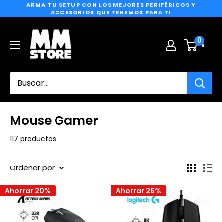
ARMA TU SETUP CON LOS MEJORES PERIFÉRICOS Y
Ir
ACCESORIOS QUE TENEMOS PARA TI
directamente
MM
al
0
Store
contenido
Mouse Gamer
117 productos
Ordenar por
Ahorrar 20%
Ahorrar 26%