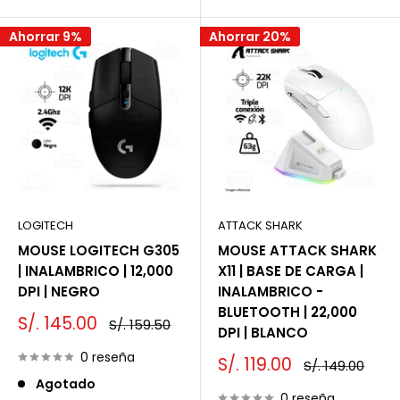
Ahorrar 9%
Ahorrar 20%
LOGITECH
ATTACK SHARK
MOUSE LOGITECH G305
MOUSE ATTACK SHARK
| INALAMBRICO | 12,000
X11 | BASE DE CARGA |
DPI | NEGRO
INALAMBRICO -
BLUETOOTH | 22,000
Precio
S/. 145.00
Precio
S/. 159.50
DPI | BLANCO
de
habitual
venta
0 reseña
Precio
S/. 119.00
Precio
S/. 149.00
de
habitual
Agotado
venta
0 reseña